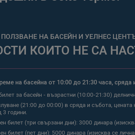
П
О
Л
З
В
А
Н
Е
Н
А
Б
А
С
Е
Й
Н
И
У
Е
Л
Н
Е
С
Ц
Е
Н
Т
ОСТИ КОИТО НЕ СА НА
еме на басейна от 10:00 до 21:30 часа, cряда 
илет за басейн - възрастни (10:00-21:30) делнич
уване (21:00 до 00:00) в сряда и събота, цената 
 3 години.
н билет (три свързани дни): 3000 динара (изисква
н билет (пет дни): 5000 динара (изисква се лична