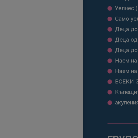
Уелнес (
Само уел
Деца до 
Деца од 
Деца до
Наем на
Наем на
ВСЕКИ 
Къпещит
акупени