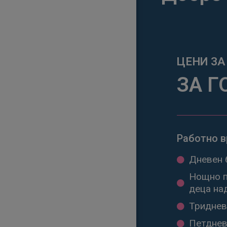
ЗА Г
Работно вр
Дневен б
Нощно пл
деца над
Тридневе
Петдневе