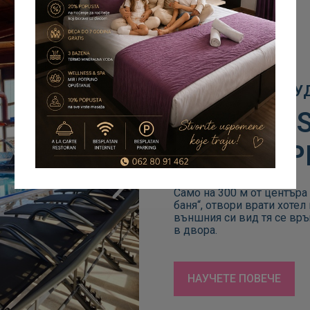
Н
Й
К
Б
З
А
З
Е
Р
А
О
WELLNESS
СОКО ТЕ
Само на 300 м от центъра
баня“, отвори врати хотел
външния си вид тя се връ
в двора.
НАУЧЕТЕ ПОВЕЧЕ