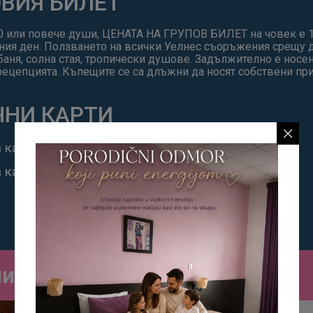
ВИЯ БИЛЕТ
10 или повече души, ЦЕНАТА НА ГРУПОВ БИЛЕТ на човек е 
дния ден. Ползването на всички Уелнес съоръжения срещу 
 баня, солна стая, тропически душове. Задължително е носе
рецепцията. Къпещите се са длъжни да носят собствени при
ЧНИ КАРТИ
 карта за басейн за възрастни - 15.000 RSD
карта за деца до 10 години - 7.500 RSD
и басейни и уелнес център