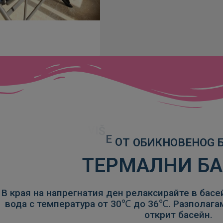
О
Т
Š
I
V
E
ТЕРМАЛНИ Б
В края на напрегнатия ден релаксирайте в бас
вода с температура от 30℃ до 36℃. Разполагам
открит басейн.