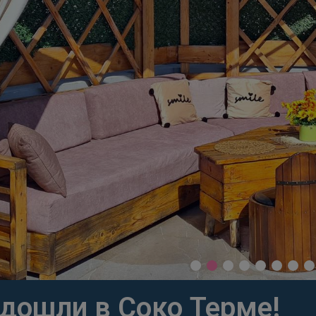
дошли в Соко Терме!