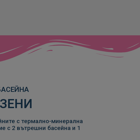
АЗЕНИ
ейните с термално-минерална
е с 2 вътрешни басейна и 1