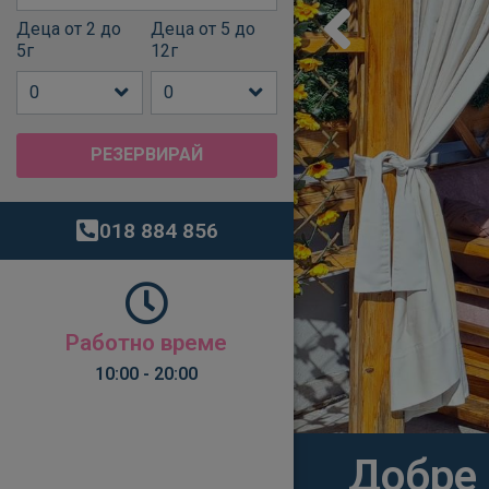
Деца от 2 до
Деца от 5 до
5г
12г
РЕЗЕРВИРАЙ
018 884 856
Pаботно време
10:00 - 20:00​
Добре 