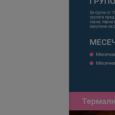
ГРУПО
За група от 
групата пре
сауна, парна
закупена на 
МЕСЕ
Месечна
Месечна 
Термалн